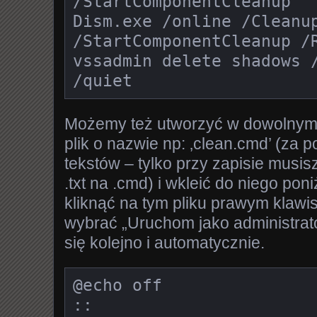
/StartComponentCleanup

Dism.exe /online /Cleanup
/StartComponentCleanup /R
vssadmin delete shadows /
/quiet
Możemy też utworzyć w dowolnym k
plik o nazwie np: ‚clean.cmd’ (za
tekstów – tylko przy zapisie musis
.txt na .cmd) i wkleić do niego po
kliknąć na tym pliku prawym klaw
wybrać „Uruchom jako administrat
się kolejno i automatycznie.
@echo off

:: 