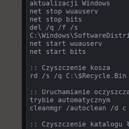
aktualizacji Windows

net stop wuauserv

net stop bits

del /q /f /s 
C:\Windows\SoftwareDistri
net start wuauserv

net start bits

:: Czyszczenie kosza

rd /s /q C:\$Recycle.Bin

:: Uruchamianie oczyszcza
trybie automatycznym

cleanmgr /autoclean /d c

:: Czyszczenie katalogu ł