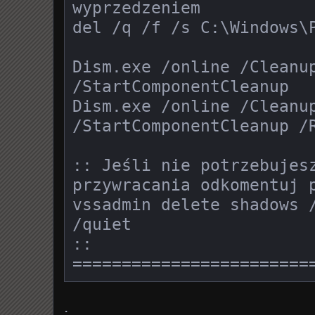
wyprzedzeniem

del /q /f /s C:\Windows\P
Dism.exe /online /Cleanup
/StartComponentCleanup

Dism.exe /online /Cleanup
/StartComponentCleanup /R
:: Jeśli nie potrzebujesz
przywracania odkomentuj p
vssadmin delete shadows /
/quiet

:: 
========================
.