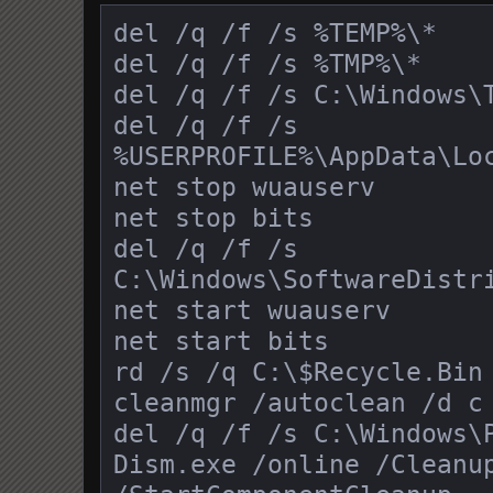
del /q /f /s %TEMP%\*

del /q /f /s %TMP%\*

del /q /f /s C:\Windows\T
del /q /f /s 
%USERPROFILE%\AppData\Loc
net stop wuauserv

net stop bits

del /q /f /s 
C:\Windows\SoftwareDistri
net start wuauserv

net start bits

rd /s /q C:\$Recycle.Bin

cleanmgr /autoclean /d c

del /q /f /s C:\Windows\P
Dism.exe /online /Cleanup