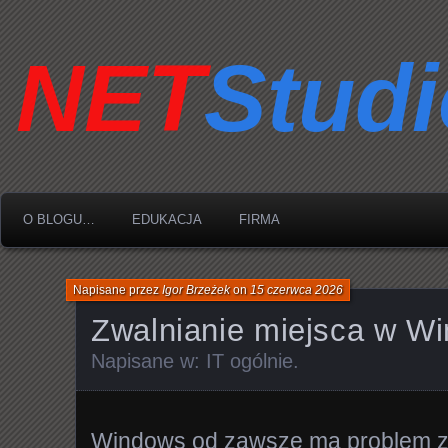
O BLOGU…
EDUKACJA
FIRMA
Napisane przez
Igor Brzeżek
on
15 czerwca 2026
Zwalnianie miejsca w W
Napisane w:
IT ogólnie
.
Windows od zawsze ma problem 