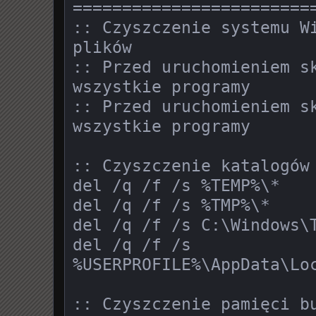
========================
:: Czyszczenie systemu Wi
plików

:: Przed uruchomieniem sk
wszystkie programy

:: Przed uruchomieniem sk
wszystkie programy

:: Czyszczenie katalogów 
del /q /f /s %TEMP%\*

del /q /f /s %TMP%\*

del /q /f /s C:\Windows\T
del /q /f /s 
%USERPROFILE%\AppData\Loc
:: Czyszczenie pamięci bu