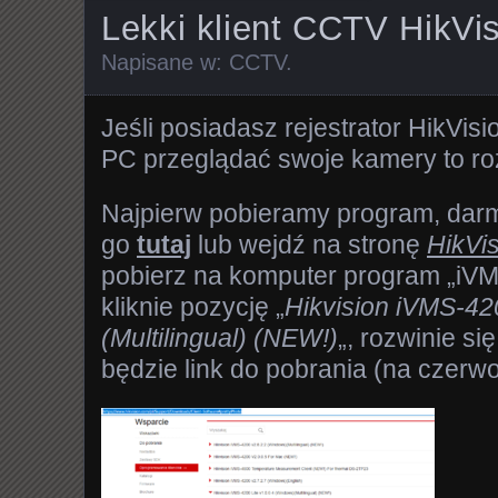
Lekki klient CCTV HikVi
Napisane w:
CCTV
.
Jeśli posiadasz rejestrator HikVis
PC przeglądać swoje kamery to roz
Najpierw pobieramy program, dar
go
tutaj
lub wejdź na stronę
HikVi
pobierz na komputer program „iVMS
kliknie pozycję „
Hikvision iVMS-42
(Multilingual) (NEW!)
„, rozwinie się
będzie link do pobrania (na czerw