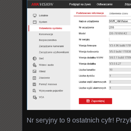
Nr seryjny to 9 ostatnich cyfr! Prz