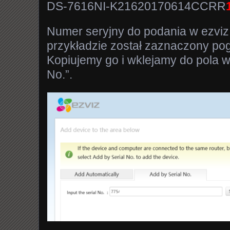
DS-7616NI-K21620170614CCRR
Numer seryjny do podania w ezvi
przykładzie został zaznaczony po
Kopiujemy go i wklejamy do pola w 
No.”.