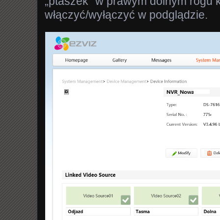
„ptaszek” w prawym dolnym rogu 
włączyć/wyłączyć w podglądzie.