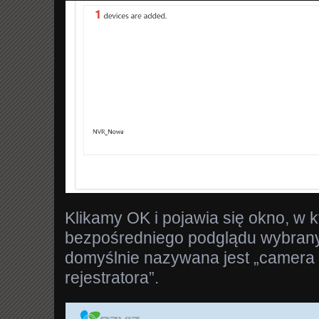
Klikamy OK i pojawia się okno, w
bezpośredniego podglądu wybran
domyślnie nazywana jest „camera 
rejestratora”.