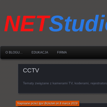
O BLOGU…
EDUKACJA
FIRMA
CCTV
Tematy związane z kamerami TV, koderami, rejestrator
Napisane przez
Igor Brzeżek
on
8 marca 2019