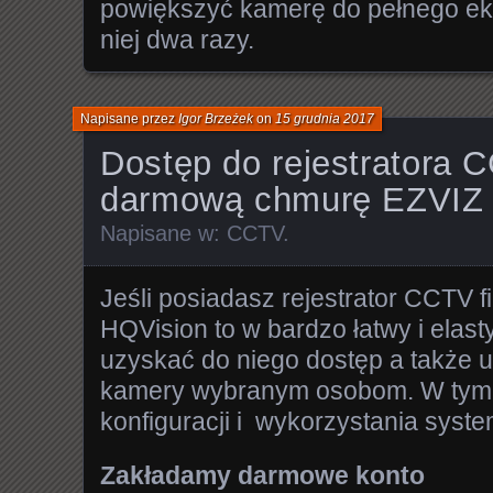
powiększyć kamerę do pełnego ekr
niej dwa razy.
Napisane przez
Igor Brzeżek
on
15 grudnia 2017
Dostęp do rejestratora 
darmową chmurę EZVIZ 
Napisane w:
CCTV
.
Jeśli posiadasz rejestrator CCTV f
HQVision to w bardzo łatwy i ela
uzyskać do niego dostęp a także 
kamery wybranym osobom. W tym 
konfiguracji i wykorzystania syst
Zakładamy darmowe konto