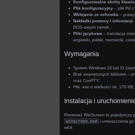
Konfigurowalne skróty klawi
Plik konfiguracyjny
– plik INI 
Wklejanie ze schowka
– prawy 
Nakładki pomocy i informacji
–
DOS-owych ramek.
Pliki językowe
– translacja inte
angielski, polski, niemiecki, czes
Wymagania
System Windows 10 lub 11 (wy
Brak zewnętrznych bibliotek – 
oraz ConPTY.
Plik .exe o wielkości ok. 170 KB
Instalacja i uruchomieni
Ponieważ WinScreen to pojedynczy pl
winscreen.exe
i umieszczenia go
w64: