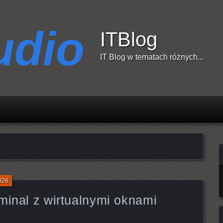
ITBlog
IT Blog w tematach różnych...
026
minal z wirtualnymi oknami