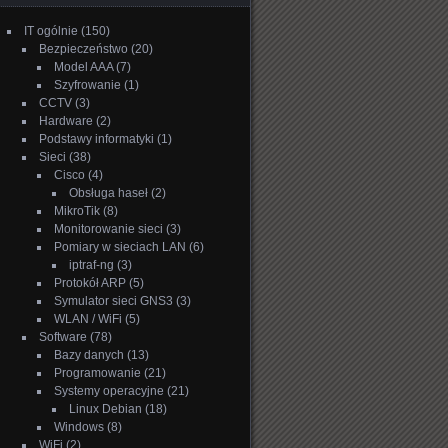
IT ogólnie
(150)
Bezpieczeństwo
(20)
Model AAA
(7)
Szyfrowanie
(1)
CCTV
(3)
Hardware
(2)
Podstawy informatyki
(1)
Sieci
(38)
Cisco
(4)
Obsługa haseł
(2)
MikroTik
(8)
Monitorowanie sieci
(3)
Pomiary w sieciach LAN
(6)
iptraf-ng
(3)
Protokół ARP
(5)
Symulator sieci GNS3
(3)
WLAN / WiFi
(5)
Software
(78)
Bazy danych
(13)
Programowanie
(21)
Systemy operacyjne
(21)
Linux Debian
(18)
Windows
(8)
WiFi
(2)