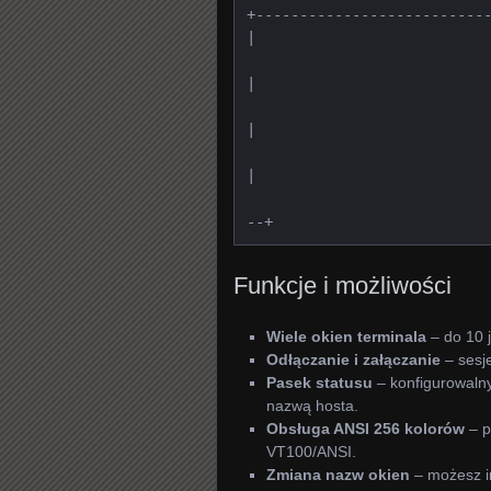
+---------------------------
|

                                           
|

                                           
|

                                           
|

                                          
--+
Funkcje i możliwości
Wiele okien terminala
– do 10 j
Odłączanie i załączanie
– sesje
Pasek statusu
– konfigurowalny
nazwą hosta.
Obsługa ANSI 256 kolorów
– p
VT100/ANSI.
Zmiana nazw okien
– możesz i