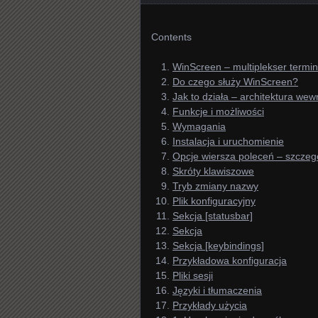
Contents
WinScreen – multiplekser term
Do czego służy WinScreen?
Jak to działa – architektura we
Funkcje i możliwości
Wymagania
Instalacja i uruchomienie
Opcje wiersza poleceń – szczeg
Skróty klawiszowe
Tryb zmiany nazwy
Plik konfiguracyjny
Sekcja [statusbar]
Sekcja
Sekcja [keybindings]
Przykładowa konfiguracja
Pliki sesji
Języki i tłumaczenia
Przykłady użycia