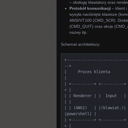
– obsługę klawiatury oraz rende
Protokół komunikacji
– klient 
wysyła naciśnięte klawisze (k
ANSI/VT100 (CMD_SCR). Dodat
(CMD_QUIT) oraz akcje (CMD_AC
nazwy itp.
Schemat architektury:
+--------------------------
--+

|     Proces klienta         |<
|

| +----------+ +----------+
+ |

| | Renderer | |  Input   | 
| |

| | (ANSI)   | |(klawiat.)| 
|powershell| |

| +----------+ +----------+
+ |
