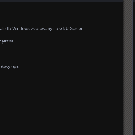
inali dla Windows wzorowany na GNU Screen
wnętrzna
ółowy opis