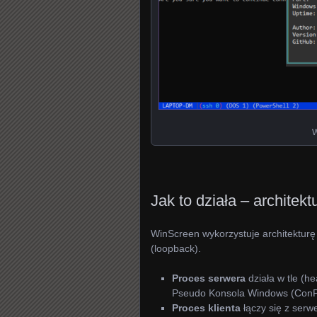
W
Jak to działa – architek
WinScreen wykorzystuje architekturę
(loopback).
Proces serwera
działa w tle (h
Pseudo Konsola Windows (ConPT
Proces klienta
łączy się z serw