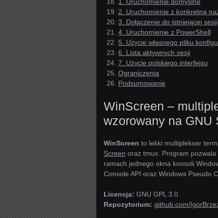
1. Uruchomienie domyślne
2. Uruchomienie z konkretną na
3. Dołączenie do istniejącej sesji
4. Uruchomienie z PowerShell
5. Użycie własnego pliku konfig
6. Lista aktywnych sesji
7. Użycie polskiego interfejsu
Ograniczenia
Podsumowanie
WinScreen – multipl
wzorowany na GNU 
WinScreen
to lekki multiplekser te
Screen
oraz tmux. Program pozwala 
ramach jednego okna konsoli Windo
Console API oraz Windows Pseudo 
Licencja:
GNU GPL 3.0
Repozytorium:
github.com/IgorBrz