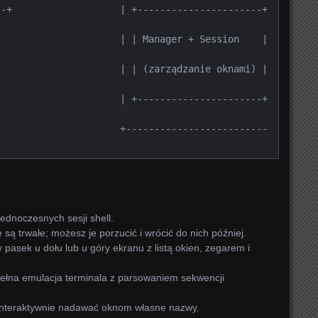
-+                   | +----------------------+  
      | | Manager + Session    |  
      | | (zarządzanie oknami) |  
      | +----------------------+  
       +-------------------------
ednoczesnych sesji shell.
 są trwałe; możesz je porzucić i wrócić do nich później.
 pasek u dołu lub u góry ekranu z listą okien, zegarem i
ełna emulacja terminala z parsowaniem sekwencji
nteraktywnie nadawać oknom własne nazwy.