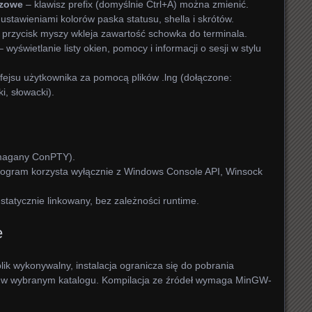
szowe
– klawisz prefix (domyślnie Ctrl+A) można zmienić.
z ustawieniami kolorów paska statusu, shella i skrótów.
przycisk myszy wkleja zawartość schowka do terminala.
 wyświetlanie listy okien, pomocy i informacji o sesji w stylu
rfejsu użytkownika za pomocą plików .lng (dołączone:
ki, słowacki).
magany ConPTY).
program korzysta wyłącznie z Windows Console API, Winsock
, statycznie linkowany, bez zależności runtime.
e
ik wykonywalny, instalacja ogranicza się do pobrania
 w wybranym katalogu. Kompilacja ze źródeł wymaga MinGW-