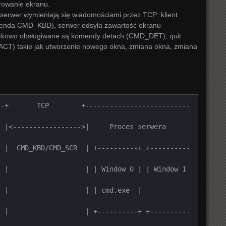
rowanie ekranu.
i serwer wymieniają się wiadomościami przez TCP: klient
omenda CMD_KBD), serwer odsyła zawartość ekranu
kowo obsługiwane są komendy detach (CMD_DET), quit
T) takie jak utworzenie nowego okna, zmiana okna, zmiana
--+       TCP        +--------------------------
----------------->|     Proces serwera        
  |  CMD_KBD/CMD_SCR  | +----------+ +----------
 |                   | | Window 0 | | Window 1 
 |                   | | cmd.exe  | 
  |                   | +----------+ +----------