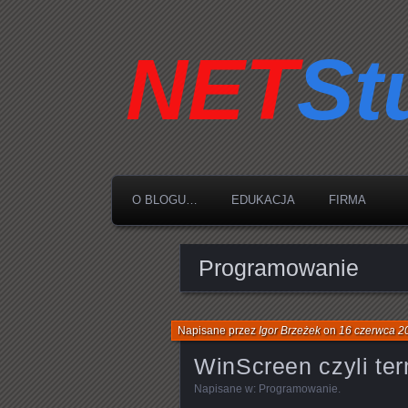
O BLOGU…
EDUKACJA
FIRMA
Programowanie
Napisane przez
Igor Brzeżek
on
16 czerwca 2
WinScreen czyli ter
Napisane w:
Programowanie
.