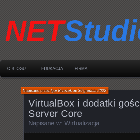
O BLOGU…
EDUKACJA
FIRMA
Napisane przez
Igor Brzeżek
on
30 grudnia 2022
VirtualBox i dodatki goś
Server Core
Napisane w:
Wirtualizacja
.